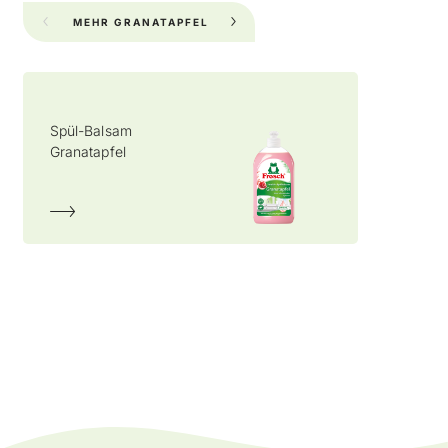
MEHR GRANATAPFEL
FÜR DEINE KÜCHE
Spül-Balsam
All-in-1 Spül-Tabs
Granatapfel
Limone